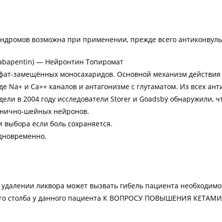
индромов возможна при применении, прежде всего антиконвуль
Gabapentin) — Нейронтин Топиромат
ульфат-замещённых моносахаридов. Основной механизм действи
де Na+ и Ca++ каналов и антагонизме с глутаматом. Из всех а
дели в 2004 году исследователи Storer и Goadsby обнаружили, 
йнично-шейных нейронов.
 выбора если боль сохраняется.
дновременно.
 удалении ликвора может вызвать гибель пациента необходим
ного столба у данного пациента К ВОПРОСУ ПОВЫШЕНИЯ КЕТАМ