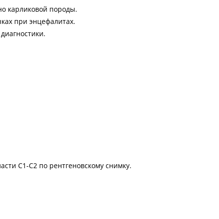
но карликовой породы.
чках при энцефалитах.
диагностики.
асти С1-С2 по рентгеновскому снимку.