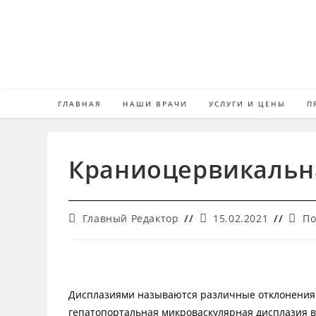
Перейти
к
содержимому
ГЛАВНАЯ
НАШИ ВРАЧИ
УСЛУГИ И ЦЕНЫ
П
Краниоцервикальн
Автор
Запись
Рубр
Главный Редактор
15.02.2021
По
записи:
опубликована:
запи
Дисплазиями называются различные отклонения в
гепатопортальная микроваскулярная дисплазия вс