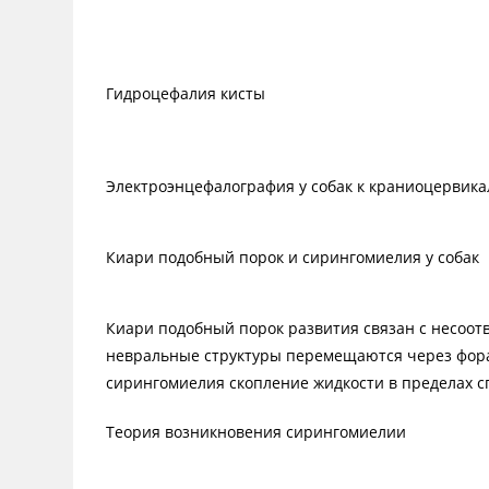
Гидроцефалия кисты
Электроэнцефалография у собак к краниоцервик
Киари подобный порок и сирингомиелия у собак
Киари подобный порок развития связан с несоотв
невральные структуры перемещаются через форам
сирингомиелия скопление жидкости в пределах с
Теория возникновения сирингомиелии