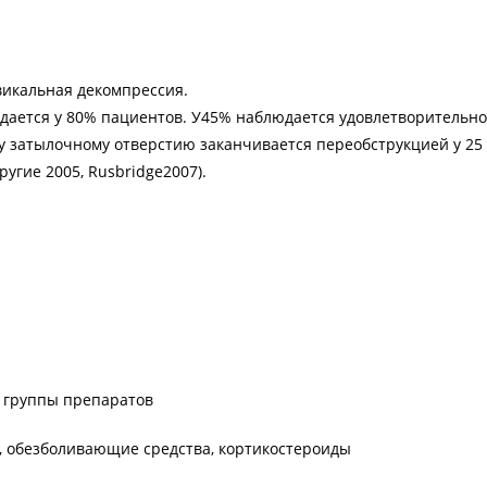
икальная декомпрессия.
ается у 80% пациентов. У45% наблюдается удовлетворительное
у затылочному отверстию заканчивается переобструкцией у 25 
угие 2005, Rusbridge2007).
 группы препаратов
 обезболивающие средства, кортикостероиды