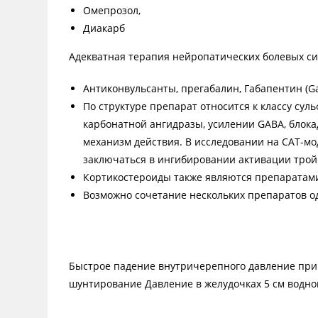
Омепрозол,
Диакарб
Адекватная терапия нейропатических болевых с
Антиконвульсанты, прегабалин, Габапентин (
По структуре препарат относится к классу с
карбонатной ангидразы, усилении GABA, блока
механизм действия. В исследовании на CAT-мо
заключаться в ингибировании активации тро
Кортикостероиды также являются препаратами
Возможно сочетание нескольких препаратов о
Быстрое падение внутричерепного давление при
шунтирование Давление в желудочках 5 см вод