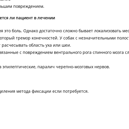
ольшим повреждением.
тся ли пациент в лечении
 это боль. Однако достаточно сложно бывает локализовать ме
который тремор конечностей. У собак с незначительными поло
 расчесывать область уха или шеи.
вязанные с повреждением вентрального рога спинного мозга с
а эпилептические, паралич черепно-мозговых нервов.
деления метода фиксации если потребуется.