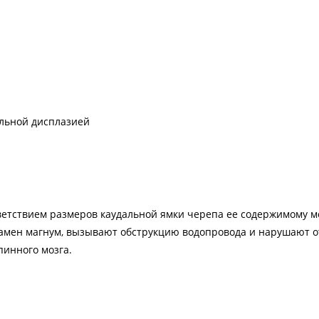
альной дисплазией
етствием размеров каудальной ямки черепа ее содержимому моз
ен магнум, вызывают обструкцию водопровода и нарушают отт
пинного мозга.