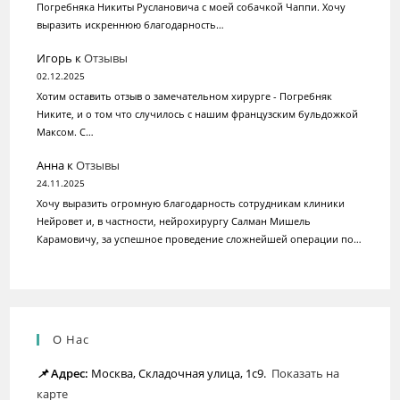
Погребняка Никиты Руслановича c моей собачкой Чаппи. Хочу
выразить искреннюю благодарность…
Игорь
к
Отзывы
02.12.2025
Хотим оставить отзыв о замечательном хирурге - Погребняк
Никите, и о том что случилось с нашим французским бульдожкой
Максом. С…
Анна
к
Отзывы
24.11.2025
Хочу выразить огромную благодарность сотрудникам клиники
Нейровет и, в частности, нейрохирургу Салман Мишель
Карамовичу, за успешное проведение сложнейшей операции по…
О Нас
📌
Адрес:
Москва, Складочная улица, 1с9.
Показать на
карте