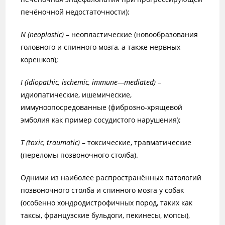
печёночной недостаточности);
N
(neoplastic)
– неопластические (новообразования
головного и спинного мозга, а также нервных
корешков);
I
(
idiopathic
,
ischemic
,
immune
—
mediated
)
–
идиопатические, ишемические,
иммуноопосредованные (фиброзно-хрящевой
эмболия как пример сосудистого нарушения);
T
(toxic, traumatic)
– токсические, травматические
(переломы позвоночного столба).
Одними из наиболее распространённых патологий
позвоночного столба и спинного мозга у собак
(особенно хондродистрофичных пород, таких как
таксы, французские бульдоги, пекинесы, мопсы),