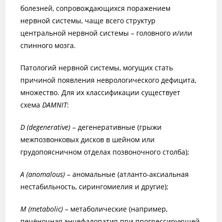
болезней, сопровождающихся поражением
нервной системы, чаще всего структур
центральной нервной системы – головного и/или
спинного мозга.
Патологий нервной системы, могущих стать
причиной появления неврологического дефицита,
множество. Для их классификации существует
схема
DAMNIT
:
D
(degenerative)
– дегенеративные (грыжи
межпозвонковых дисков в шейном или
грудопоясничном отделах позвоночного столба);
А (anomalous)
– аномальные (атланто-аксиальная
нестабильность, сирингомиелия и другие);
М (
metabolic
)
– метаболические (например,
печёночная энцефалопатия при прогрессирующей