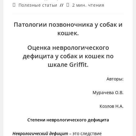
записи:
опубликована:
Рубрика
Время
Полезные статьи
2 мин. чтения
записи:
чтения:
Патологии позвоночника у собак и
кошек.
Оценка неврологического
дефицита у собак и кошек по
шкале Griffit.
Авторы:
Мурачева О.В.
Козлов Н.А.
Степени неврологического дефицита
Неврологический дефицит
– это следствие