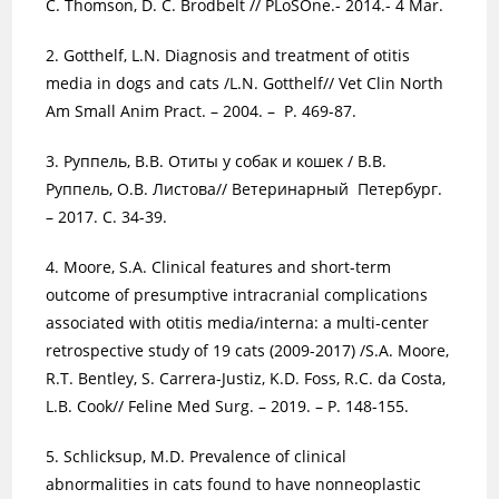
C. Thomson, D. C. Brodbelt // PLoSOne.- 2014.- 4 Mar.
2. Gotthelf, L.N. Diagnosis and treatment of otitis
media in dogs and cats /L.N. Gotthelf// Vet Clin North
Am Small Anim Pract. – 2004. – P. 469-87.
3. Руппель, В.В. Отиты у собак и кошек / В.В.
Руппель, О.В. Листова// Ветеринарный Петербург.
– 2017. С. 34-39.
4. Moore, S.A. Clinical features and short-term
outcome of presumptive intracranial complications
associated with otitis media/interna: a multi-center
retrospective study of 19 cats (2009-2017) /S.A. Moore,
R.T. Bentley, S. Carrera-Justiz, K.D. Foss, R.C. da Costa,
L.B. Cook// Feline Med Surg. – 2019. – P. 148-155.
5. Schlicksup, M.D. Prevalence of clinical
abnormalities in cats found to have nonneoplastic