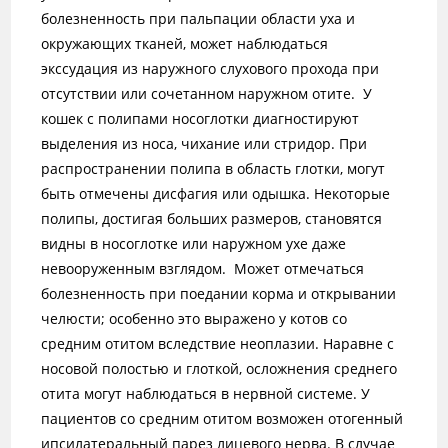
болезненность при пальпации области уха и
окружающих тканей, может наблюдаться
экссудация из наружного слухового прохода при
отсутствии или сочетанном наружном отите. У
кошек с полипами носоглотки диагностируют
выделения из носа, чихание или стридор. При
распространении полипа в область глотки, могут
быть отмечены дисфагия или одышка. Некоторые
полипы, достигая больших размеров, становятся
видны в носоглотке или наружном ухе даже
невооруженным взглядом. Может отмечаться
болезненность при поедании корма и открывании
челюсти; особенно это выражено у котов со
средним отитом вследствие неоплазии. Наравне с
носовой полостью и глоткой, осложнения среднего
отита могут наблюдаться в нервной системе. У
пациентов cо средним отитом возможен отогенный
ипсилатеральный парез лицевого нерва. В случае