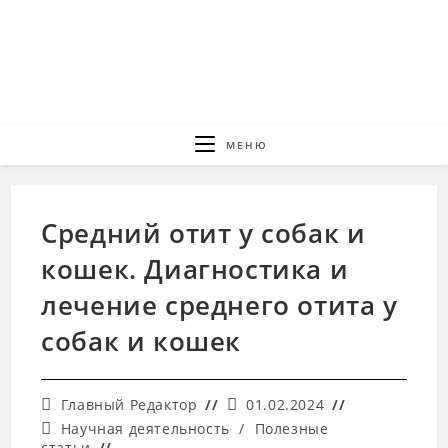
Перейти
к
содержимому
МЕНЮ
Средний отит у собак и
кошек. Диагностика и
лечение среднего отита у
собак и кошек
Автор
Запись
Главный Редактор
01.02.2024
записи:
опубликована:
Рубрика
Научная деятельность
/
Полезные
записи:
статьи