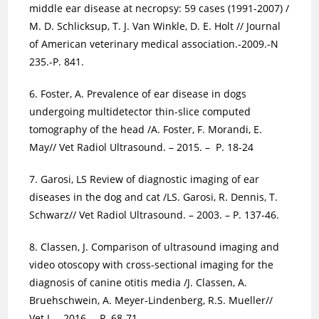
middle ear disease at necropsy: 59 cases (1991-2007) /
М. D. Schlicksup, T. J. Van Winkle, D. E. Holt // Journal
of American veterinary medical association.-2009.-N
235.-P. 841.
6. Foster, A. Prevalence of ear disease in dogs
undergoing multidetector thin-slice computed
tomography of the head /A. Foster, F. Morandi, E.
May// Vet Radiol Ultrasound. – 2015. – P. 18-24
7. Garosi, LS Review of diagnostic imaging of ear
diseases in the dog and cat /LS. Garosi, R. Dennis, T.
Schwarz// Vet Radiol Ultrasound. – 2003. – P. 137-46.
8. Classen, J. Comparison of ultrasound imaging and
video otoscopy with cross-sectional imaging for the
diagnosis of canine otitis media /J. Classen, A.
Bruehschwein, A. Meyer-Lindenberg, R.S. Mueller//
Vet J. – 2016. – P. 68-71.