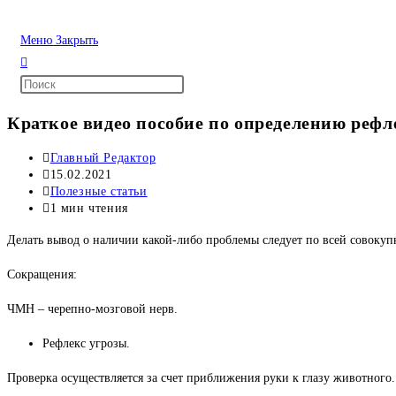
Перейти
к
Меню
Закрыть
содержимому
Краткое видео пособие по определению рефл
Автор
Главный Редактор
записи:
Запись
15.02.2021
опубликована:
Рубрика
Полезные статьи
записи:
Время
1 мин чтения
чтения:
Делать вывод о наличии какой-либо проблемы следует по всей совокупн
Сокращения:
ЧМН – черепно-мозговой нерв.
Рефлекс угрозы.
Проверка осуществляется за счет приближения руки к глазу животного. 