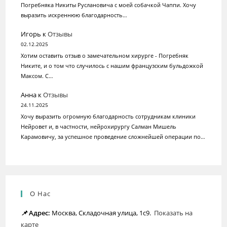
Погребняка Никиты Руслановича c моей собачкой Чаппи. Хочу
выразить искреннюю благодарность…
Игорь
к
Отзывы
02.12.2025
Хотим оставить отзыв о замечательном хирурге - Погребняк
Никите, и о том что случилось с нашим французским бульдожкой
Максом. С…
Анна
к
Отзывы
24.11.2025
Хочу выразить огромную благодарность сотрудникам клиники
Нейровет и, в частности, нейрохирургу Салман Мишель
Карамовичу, за успешное проведение сложнейшей операции по…
О Нас
📌
Адрес:
Москва, Складочная улица, 1с9.
Показать на
карте