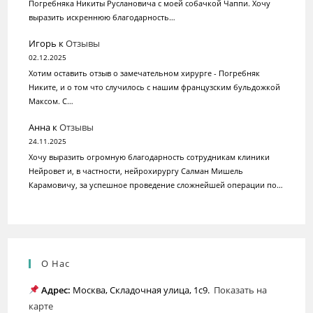
Погребняка Никиты Руслановича c моей собачкой Чаппи. Хочу
выразить искреннюю благодарность…
Игорь
к
Отзывы
02.12.2025
Хотим оставить отзыв о замечательном хирурге - Погребняк
Никите, и о том что случилось с нашим французским бульдожкой
Максом. С…
Анна
к
Отзывы
24.11.2025
Хочу выразить огромную благодарность сотрудникам клиники
Нейровет и, в частности, нейрохирургу Салман Мишель
Карамовичу, за успешное проведение сложнейшей операции по…
О Нас
Адрес:
Москва, Складочная улица, 1с9.
Показать на
карте