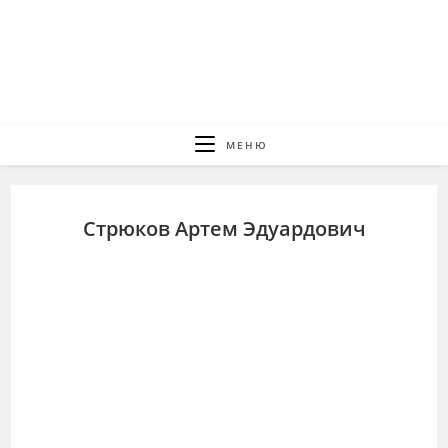
Перейти
к
содержимому
МЕНЮ
Стрюков Артем Эдуардович