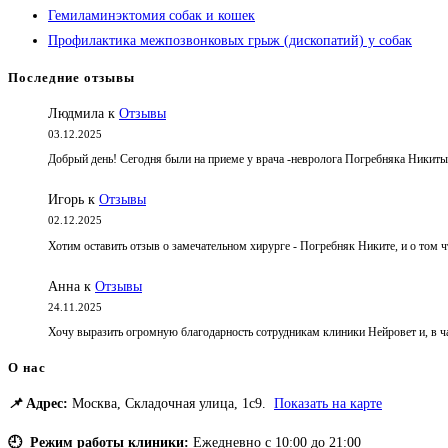
Гемиламинэктомия собак и кошек
Профилактика межпозвонковых грыж (дископатий) у собак
Последние отзывы
Людмила
к
Отзывы
03.12.2025
Добрый день! Сегодня были на приеме у врача -невролога Погребняка Никит
Игорь
к
Отзывы
02.12.2025
Хотим оставить отзыв о замечательном хирурге - Погребняк Никите, и о том
Анна
к
Отзывы
24.11.2025
Хочу выразить огромную благодарность сотрудникам клиники Нейровет и, в 
О нас
📌
Адрес:
Москва, Складочная улица, 1с9.
Показать на карте
🕘 Режим работы клиники:
Ежедневно с 10:00 до 21:00