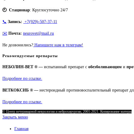
🕘 Стационар
: Круглосуточно 24/7
📞
Запись:
+7(929)-507-37-11
✉️
Почта:
neurovet@mail.ru
Не дозвонились?
Напишите нам в телеграм!
Рекомендуемые препараты
НЕБОЛИН-ВЕТ ® —
испытанный препарат с
обезболивающим
и
про
Подробнее по ссылке.
ВЕТКОКСИБ ® —
нестероидный противовоспалительный препарат для
Подробнее по ссылке.
© Центр ветеринарной неврологии и нейрохирургии, 2001-2021. Копирование материал
Закрыть меню
Главная