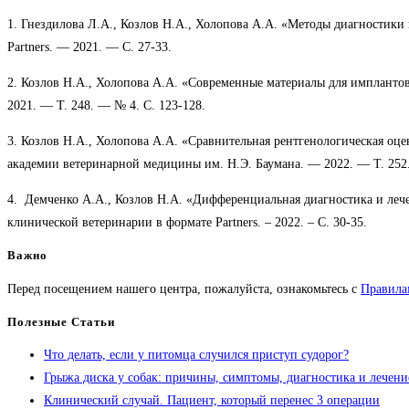
1. Гнездилова Л.А., Козлов Н.А., Холопова А.А. «Методы диагностик
Partners. — 2021. — С. 27-33.
2. Козлов Н.А., Холопова А.А. «Современные материалы для импланто
2021. — Т. 248. — № 4. С. 123-128.
3. Козлов Н.А., Холопова А.А. «Сравнительная рентгенологическая оц
академии ветеринарной медицины им. Н.Э. Баумана. — 2022. — Т. 252.
4. Демченко А.А., Козлов Н.А. «Дифференциальная диагностика и ле
клинической ветеринарии в формате Partners. – 2022. – С. 30-35.
Важно
Перед посещением нашего центра, пожалуйста, ознакомьтесь с
Правила
Полезные Статьи
Что делать, если у питомца случился приступ судорог?
Грыжа диска у собак: причины, симптомы, диагностика и лечени
Клинический случай. Пациент, который перенес 3 операции