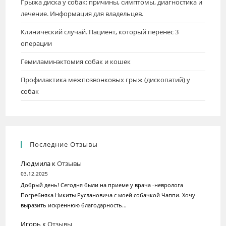
Грыжа диска у собак: причины, симптомы, диагностика и
лечение. Информация для владельцев.
Клинический случай. Пациент, который перенес 3
операции
Гемиламинэктомия собак и кошек
Профилактика межпозвонковых грыж (дископатий) у
собак
Последние Отзывы
Людмила
к
Отзывы
03.12.2025
Добрый день! Сегодня были на приеме у врача -невролога
Погребняка Никиты Руслановича c моей собачкой Чаппи. Хочу
выразить искреннюю благодарность…
Игорь
к
Отзывы